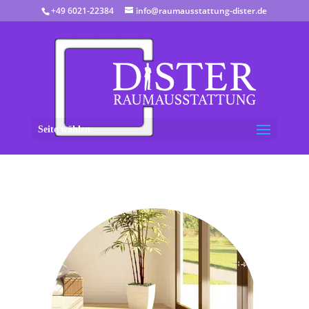
+49 6021-22384
info@raumausstattung-dister.de
Seite wählen